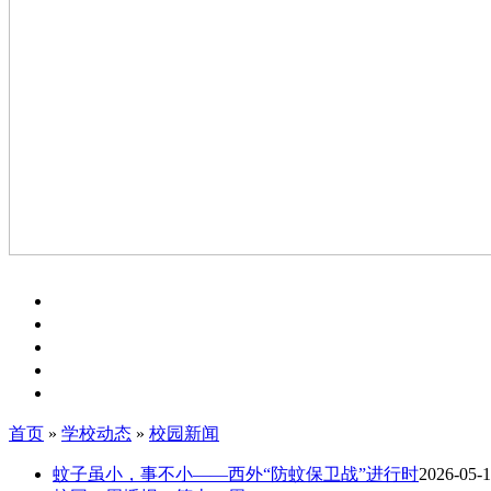
首页
»
学校动态
»
校园新闻
蚊子虽小，事不小——西外“防蚊保卫战”进行时
2026-05-