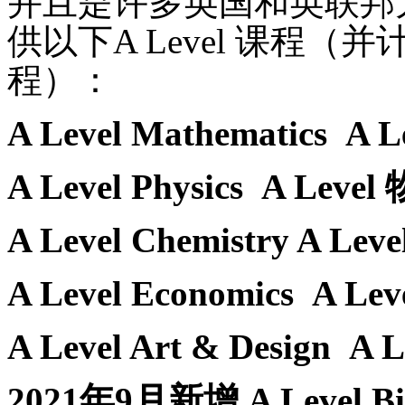
并且是许多英国和英联邦
供以下
A Level 课程（
程）：
A Level Mathematics A L
A Level Physics A L
e
vel
A Level Chemistry A L
e
ve
A Level Economics A L
e
v
A L
eve
l A
r
t & Design A L
2021年9月新增
A L
eve
l B