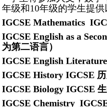
年级和10年级的学生提
IGCSE Mathematics
IG
IGCSE English as a Seco
为第二语言）
IGCSE English Literature
IGCSE History
IGCSE 
IGCSE Biology
IGCSE 
IGCSE Chemistry
IGCS