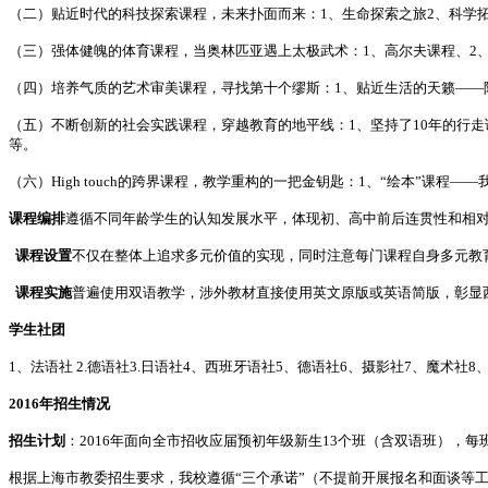
（二）贴近时代的科技探索课程，未来扑面而来：1、生命探索之旅2、科学拓展
（三）强体健魄的体育课程，当奥林匹亚遇上太极武术：1、高尔夫课程、2、
（四）培养气质的艺术审美课程，寻找第十个缪斯：1、贴近生活的天籁——
（五）不断创新的社会实践课程，穿越教育的地平线：1、坚持了10年的行走课
等。
（六）High touch的跨界课程，教学重构的一把金钥匙：1、“绘本”课程——
课程编排
遵循不同年龄学生的认知发展水平，体现初、高中前后连贯性和相
课程设置
不仅在整体上追求多元价值的实现，同时注意每门课程自身多元教
课程实施
普遍使用双语教学，涉外教材直接使用英文原版或英语简版，彰显
学生社团
1、法语社 2.德语社3.日语社4、西班牙语社5、德语社6、摄影社7、魔术社8
2016
年招生情况
招生计划
：2016年面向全市招收应届预初年级新生13个班（含双语班），
根据上海市教委招生要求，我校遵循“三个承诺”（不提前开展报名和面谈等