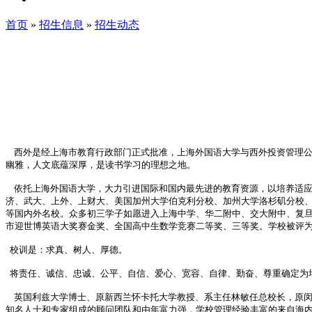
首页
»
招生信息
»
招生动态
西外是经上海市教育行政部门正式批准，上海外国语大学与西外投资管理公司
幽雅，人文底蕴深厚，是读书学习的理想之地。
依托上海外国语大学，大力引进国际和国内最先进的教育资源，以培养适应
济、武大、上外、上财大、美国加州大学伯克利分校、加州大学洛杉矶分校
等国内外名校。众多初三学子如愿进入上海中学、华二附中、交大附中、复
市迎世博英语大奖赛金奖、全国高中生数学竞赛二等奖、三等奖。学校被评为
校训是：求真、树人、厚德。
将责任、诚信、忠诚、公平、自信、爱心、宽容、自律、勤奋、尊重确定为
英国利兹大学博士、原新西兰怀卡托大学教授、系主任林敏任总校长，原闵
知名人士和专家组成的顾问团队和由年富力强，学校管理经验丰富的来自海