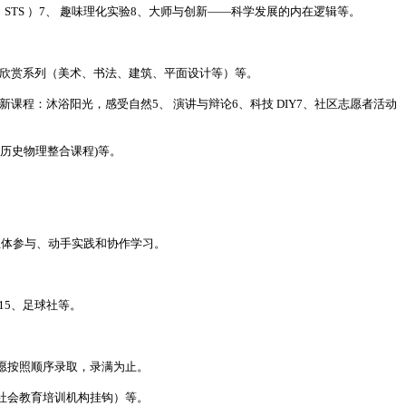
STS ）7、 趣味理化实验8、大师与创新——科学发展的内在逻辑等。
。
术欣赏系列（美术、书法、建筑、平面设计等）等。
课程：沐浴阳光，感受自然5、 演讲与辩论6、科技 DIY7、社区志愿者活动
e(历史物理整合课程)等。
主体参与、动手实践和协作学习。
社15、足球社等。
志愿按照顺序录取，录满为止。
社会教育培训机构挂钩）等。