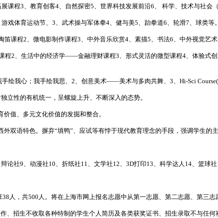
课程3、教育创客4、自然探密5、世界科技发展前沿6、 科学、技术与社会（ 
游戏体育运动节、3、武术操与军体拳4、健与美5、跆拳道6、轮滑7、球类等
陶笛课程2、微电影制作课程3、中外音乐欣赏4、素描5、书法6、中外视觉艺
程2、生活中的经济学——金融理财课程3、形式灵活的微型课程4、体验式创新
我手绘我心；我手绘我思、2、创意美术——美术与多肉共舞、3、Hi-Sci Cours
对独立性的有机统一，呈螺旋上升、不断深入的态势。
育价值、多元文化价值的发掘和整合。
西外双语特色。摒弃“填鸭”、应试等有悖于现代教育理念的手段，强调学生的
、辩论社9、动漫社10、折纸社11、文学社12、3D打印13、科学达人14、篮球
每班38人，共500人。将在上海市网上报名志愿中从第一志愿、第二志愿、第三
工作、招生不收取各种特制的学生个人简历及各类获奖证书、招生录取不与任何