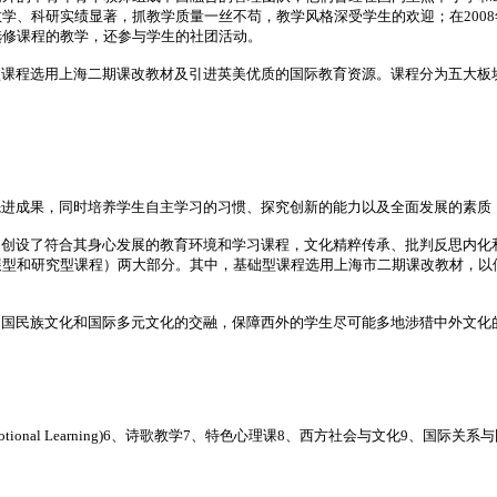
学、科研实绩显著，抓教学质量一丝不苟，教学风格深受学生的欢迎；在200
选修课程的教学，还参与学生的社团活动。
程选用上海二期课改教材及引进英美优质的国际教育资源。课程分为五大板块：
进成果，同时培养学生自主学习的习惯、探究创新的能力以及全面发展的素质
创设了符合其身心发展的教育环境和学习课程，文化精粹传承、批判反思内化
展型和研究型课程）两大部分。其中，基础型课程选用上海市二期课改教材，以
国民族文化和国际多元文化的交融，保障西外的学生尽可能多地涉猎中外文化
otional Learning)6、诗歌教学7、特色心理课8、西方社会与文化9、国