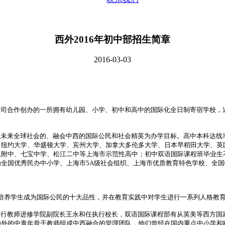
西外2016年初中部招生简章
2016-03-03
合作创办的一所拥有幼儿园、小学、初中和高中的国际化全日制寄宿学校，近
未来全球社会的、融会中西的国际公民和社会精英为办学目标。高中本科达线率
、纽约大学、华盛顿大学、宾州大学、加拿大多伦多大学、日本早稻田大学、英
旦附中、七宝中学、松江二中等上海市示范性高中；初中双语国际课程班毕业生
全国优秀民办中小学、上海市5A级社会组织、上海市优质教育特色学校、全
培养学生成为国际公民的十大品性，并在教育实践中对学生进行一系列人格教
行教师进修学院副院长王永和任执行校长，双语国际课程部有从英美等西方国
内外的中青年骨干教师组成中西融合的管理团队，他们曾经在国内重点中小学和