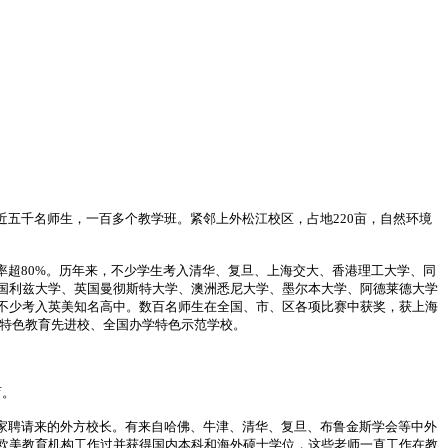
五千名师生，一百多个教学班。紧邻上外松江校区，占地220亩，自然环境
超80%。历年来，不少学生考入清华、复旦、上海交大、香港理工大学、同
国利兹大学、英国曼彻斯特大学、澳洲悉尼大学、墨尔本大学、阿德莱德大学
不少考入英美知名高中。数百名师生在全国、市、区各项比赛中获奖，获上海
国特色教育先进校、全国办学特色示范学校。
育。
家聘请来的外方校长。有来自哈佛、牛津、清华、复旦、布鲁金斯学会等中外
欧美教育机构工作过并获得国内本科和海外硕士学位，这些老师一直工作在教