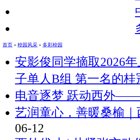
首页
»
校园风采
»
多彩校园
安影俊同学摘取2026
子单人B组 第一名的桂
电音逐梦 跃动西外—
艺润童心，善暖桑榆｜
06-12