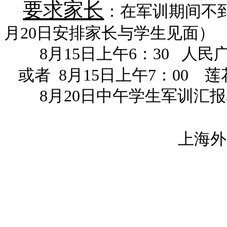
要求家长
：在军训期间不
月
20
日安排家长与学生见面）
8
月
15
日
上午
6
：
30
人民
或者
8
月
15
日上午
7
：
00
莲
8
月
20
日
中午学生军训汇报
上海外