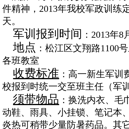
件精神，
2013
年我校军政训练
天。
军训报到时间
：
2013
年
8
地点
：松江区文翔路
1100
号
各班教室
收费标准
：高一新生军训
校报到时统一交至班主任（军
须带物品
：换洗内衣、毛
动鞋、雨具、小挂锁、笔记本
炎热可稍带少量防暑药品。其