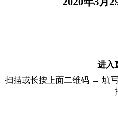
2020
年
3
月
2
进入
扫描或长按上面二维码
→
填