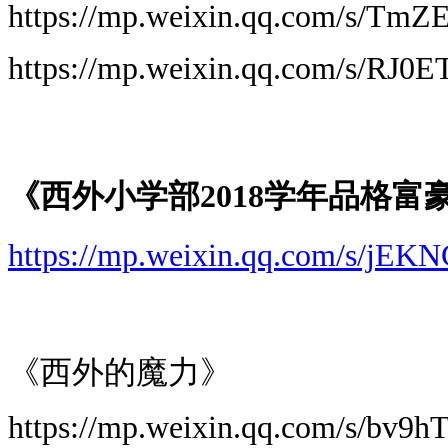
https://mp.weixin.qq.com/s/T
https://mp.weixin.qq.com/s/RJ
《西外小学部2018学年品格富
https://mp.weixin.qq.com/s/jE
《西外的魔力》
https://mp.weixin.qq.com/s/bv9