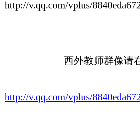
http://v.qq.com/vplus/8840eda
西外教师群像请在
http://v.qq.com/vplus/8840eda