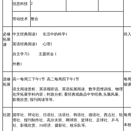
2
信息科技
劳动技术
整合
必修
中文经典阅读1 生活中的科学1
排
拓展
英语经典阅读1 心理1
课
自主学习1 主题班会 1
外教1
选修
高一每周三下午1节 高二每周四下午1节
每周
拓展
锻
语文阅读赏析、英语视听说、英语拓展阅读、数学思维训练、物理
化学拓展学科内容；时政分析; 看经典戏曲品中华经典;头脑风暴;
影视欣赏; 报刊阅读等等。
社团
国学社、辩论社、日语社、法语社、韩语社、德语社、西点社、轮
每周
滑社、报刊制作社、高尔夫班、网球班、篮球社、足球社、乒乓
本
社、影视欣赏、JA经济、摄影社、校乐队等。