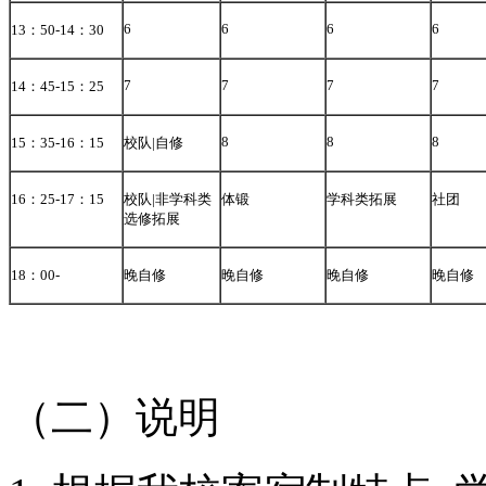
6
6
6
6
13
：
50-14
：
30
7
7
7
7
14
：
45-15
：
25
8
8
8
15
：
35-16
：
15
校队
|
自修
16
：
25-17
：
15
校队
|
非学科类
体锻
学科类拓展
社团
选修拓展
18
：
00-
晚自修
晚自修
晚自修
晚自修
（二）说明