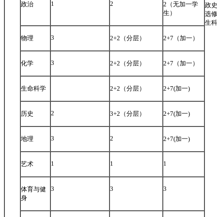
1
2
政治
2（无加一学
政
生）
选
生
3
物理
2+2（分层）
2+7（加一）
3
化学
2+2（分层）
2+7（加一）
生命科学
2+2（分层）
2+7(加一)
2
历史
3+2（分层）
2+7(加一)
3
2
地理
2+7(加一)
1
1
1
艺术
3
3
3
体育与健
身