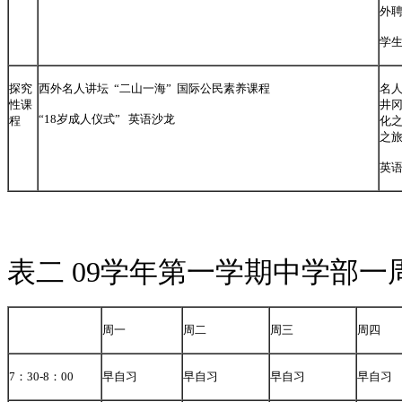
外
学
探究
西外名人讲坛 “二山一海” 国际公民素养课程
名人
性课
井冈
“18岁成人仪式” 英语沙龙
程
化之
之旅
英语
表二 09学年第一学期中学部一
周一
周二
周三
周四
7
：
30-8
：
00
早自习
早自习
早自习
早自习