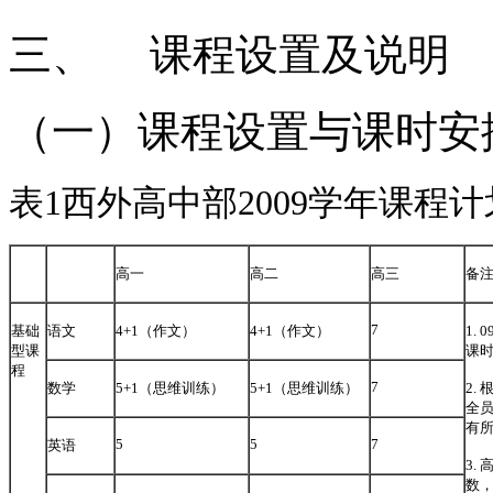
三、 课程设置及说明
（一）课程设置与课时安
表1西外高中部2009学年课程
高一
高二
高三
备
7
基础
语文
4+1（作文）
4+1（作文）
1.
型课
课
程
7
数学
5+1（思维训练）
5+1（思维训练）
2.
全
有
5
5
7
英语
3.
数