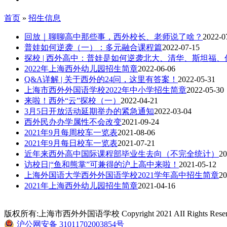
首页
»
招生信息
回放｜聊聊高中那些事，西外校长、老师说了啥？
2022-0
普娃如何逆袭（一）：多元融合课程篇
2022-07-15
探校 | 西外高中：普娃是如何逆袭北大、清华、斯坦福
2022年上海西外幼儿园招生简章
2022-06-06
Q&A详解 | 关于西外的24问，这里有答案！
2022-05-31
上海市西外外国语学校2022年中小学招生简章
2022-05-30
来啦！西外“云”探校（一）
2022-04-21
3月5日开放活动延期举办的紧急通知
2022-03-04
西外民办办学属性不会改变
2021-09-24
2021年9月每周校车一览表
2021-08-06
2021年9月每日校车一览表
2021-07-21
近年来西外高中国际课程部毕业生去向（不完全统计）
20
访校日|“鱼和熊掌”可兼得的沪上高中来啦！
2021-05-12
上海外国语大学西外外国语学校2021学年高中招生简章
20
2021年上海西外幼儿园招生简章
2021-04-16
版权所有:上海市西外外国语学校 Copyright 2021 AII Rights Reserv
沪公网安备 31011702003854号